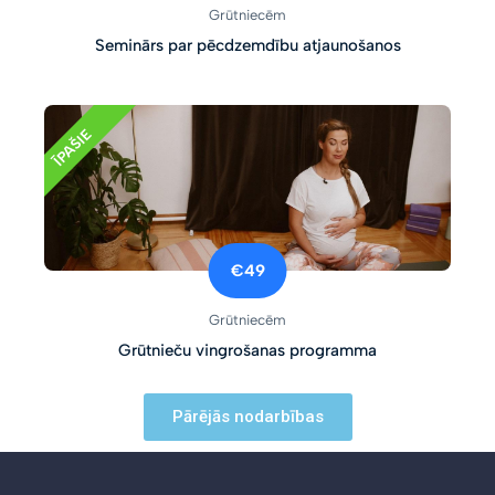
Grūtniecēm
Seminārs par pēcdzemdību atjaunošanos
ĪPAŠIE
€49
Grūtniecēm
Grūtnieču vingrošanas programma
Pārējās nodarbības