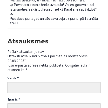
martam (ieskaitot) un saņemt atmaksu 50% apmērā.
🌿 Pavasaris ir īstais brīdis uzplaukt! Vai esi gatava atkal
iztaisnoties, sakārtot kroni un iet kā Karaliene savā dzīvē?
🔥
Piesakies jau tagad un sāc savu ceļu uz jaunu, pārliecinātu
stāju!
Atsauksmes
Pašlaik atsauksmju nav.
Uzraksti atsauksmi pirmais par “Stājas meistarklase
22.03.2025”
Jūsu e-pasta adrese netiks publicēta.
Obligātie lauki ir
atzīmēti kā
*
Vārds
*
Epasts
*