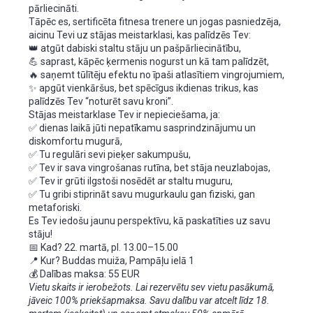
pārliecināti.
Tāpēc es, sertificēta fitnesa trenere un jogas pasniedzēja,
aicinu Tevi uz stājas meistarklasi, kas palīdzēs Tev:
👑 atgūt dabiski staltu stāju un pašpārliecinātību,
💪 saprast, kāpēc ķermenis nogurst un kā tam palīdzēt,
🔥 saņemt tūlītēju efektu no īpaši atlasītiem vingrojumiem,
✨ apgūt vienkāršus, bet spēcīgus ikdienas trikus, kas
palīdzēs Tev “noturēt savu kroni”.
Stājas meistarklase Tev ir nepieciešama, ja:
✅ dienas laikā jūti nepatīkamu sasprindzinājumu un
diskomfortu mugurā,
✅ Tu regulāri sevi pieķer sakumpušu,
✅ Tev ir sava vingrošanas rutīna, bet stāja neuzlabojas,
✅ Tev ir grūti ilgstoši nosēdēt ar staltu muguru,
✅ Tu gribi stiprināt savu mugurkaulu gan fiziski, gan
metaforiski.
Es Tev iedošu jaunu perspektīvu, kā paskatīties uz savu
stāju!
📅 Kad? 22. martā, pl. 13.00–15.00
📍 Kur? Buddas muiža, Pampāļu ielā 1
💰 Dalības maksa: 55 EUR
Vietu skaits ir ierobežots. Lai rezervētu sev vietu pasākumā,
jāveic 100% priekšapmaksa. Savu dalību var atcelt līdz 18.