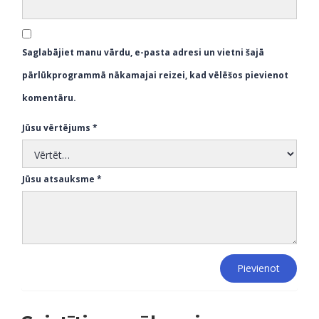
Saglabājiet manu vārdu, e-pasta adresi un vietni šajā
pārlūkprogrammā nākamajai reizei, kad vēlēšos pievienot
komentāru.
Jūsu vērtējums
*
Jūsu atsauksme
*
Pievienot