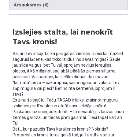
Atsauksmes (0)
Izslejies stalta, lai nenokrīt
Tavs kronis!
Vai arī Tev ir sajūta, ka pēc garās ziemas Tu esi kā mazliet
sagurusi lācene, kas tikko izlīdusi no savas migas? Saule
jau silda vaigus, bet Tu vēl joprojām neviļus ieraujies
plecos, it kā mēģinot saglabāt pēdējās ziemas siltuma
paliekas? Vai pamani, ka lielāko dienas daļu pavadi
“komata” pozā – sakumpusi, saspringusi, un vakarā Tev
sāp mugura vai pleci? Bet no rīta ķermenis joprojām ir
stīvs?
Es zinu šo sajūtu! Taču TAGAD ir laiks iztaisnot muguru,
izslieties pretī saulei un atgūt savu iekšējo spēku!
Paskaties uz sniegpulkstenīti – tā nešaubīgi izlaužas cauri
zemes garozai un tiecas pretī gaismai. Tieši tāpat vari arī
Tu!
Bet… kur pazudis Tavs karalienes kronis? Nokritis?
Protams! Jo kronis turas galvā tad, ja Tu stāvi stalti un